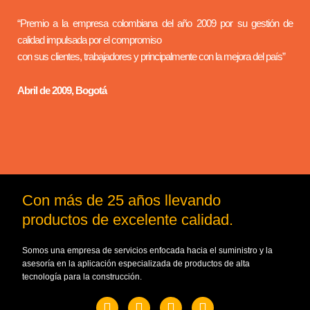
“Premio a la empresa colombiana del año 2009 por su gestión de
calidad impulsada por el compromiso
con sus clientes, trabajadores y principalmente con la mejora del país”
Abril de 2009, Bogotá
Con más de 25 años llevando
productos de excelente calidad.
Somos una empresa de servicios enfocada hacia el suministro y la
asesoría en la aplicación especializada de productos de alta
tecnología para la construcción.
F
W
Y
E